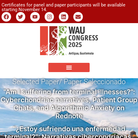
Certificates for panel and paper participants will be available
starting November 14.
Selected Paper/ Paper Seleccionado
“Am I suffering from terminal illnesses?”:
Cyberchondriac narratives, Patient Group
Chats, and Algorithmic Anxiety on
Rednote
"¿Estoy sufriendo una enfermedad
terminal?": Narrativas cibercondríacas,