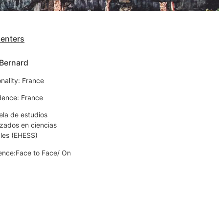
senters
 Bernard
nality: France
dence: France
ela de estudios
zados en ciencias
ales (EHESS)
ence:Face to Face/ On