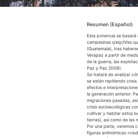
Resumen (Español)
Esta ponencia se basará e
campesinas q’eqchi’es qu
(Guatemala), tras habers
Verapaz a partir de med
de la guerra, las explota
Paz y Paz 2008).
Se tratará de analizar có
se están repitiendo crisi
efectos e interpretacion
la generación anterior. Pa
migraciones pasadas, así 
crisis socioecológicas c
cultivar y habitar estos l
tierras), así como de las
Por una parte, veremos c
figuras antinómicas «ciud