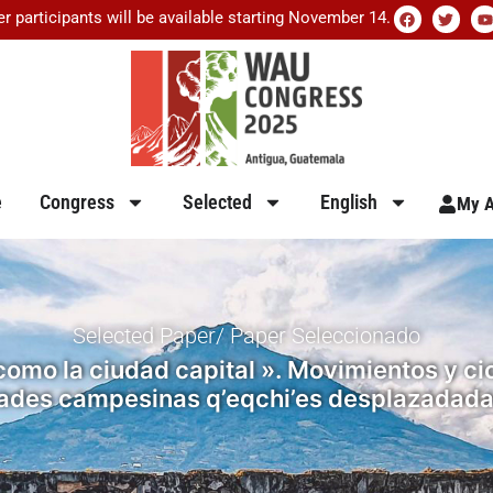
er participants will be available starting November 14.
e
Congress
Selected
English
My A
Selected Paper/ Paper Seleccionado
omo la ciudad capital ». Movimientos y cicl
ades campesinas q’eqchi’es desplazadada