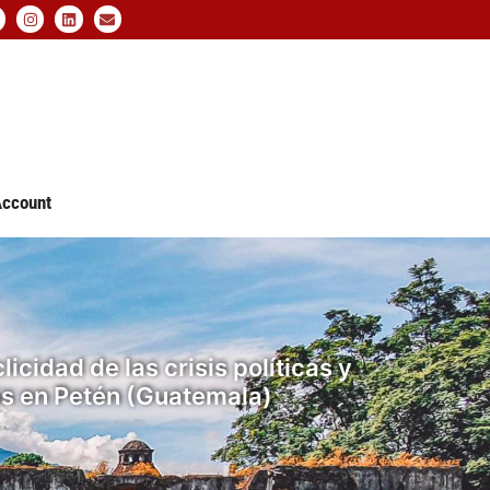
ccount
icidad de las crisis políticas y
s en Petén (Guatemala)