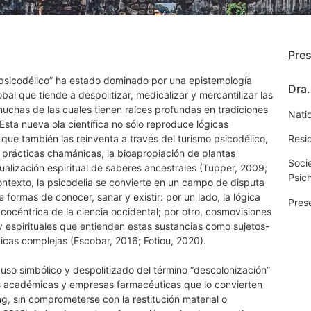
Pre
 psicodélico” ha estado dominado por una epistemología
Dra.
al que tiende a despolitizar, medicalizar y mercantilizar las
uchas de las cuales tienen raíces profundas en tradiciones
Natio
 Esta nueva ola científica no sólo reproduce lógicas
o que también las reinventa a través del turismo psicodélico,
Resid
e prácticas chamánicas, la bioapropiación de plantas
Socie
alización espiritual de saberes ancestrales (Tupper, 2009;
Psic
ontexto, la psicodelia se convierte en un campo de disputa
e formas de conocer, sanar y existir: por un lado, la lógica
Pres
macocéntrica de la ciencia occidental; por otro, cosmovisiones
s y espirituales que entienden estas sustancias como sujetos-
icas complejas (Escobar, 2016; Fotiou, 2020).
uso simbólico y despolitizado del término “descolonización”
es académicas y empresas farmacéuticas que lo convierten
g, sin comprometerse con la restitución material o