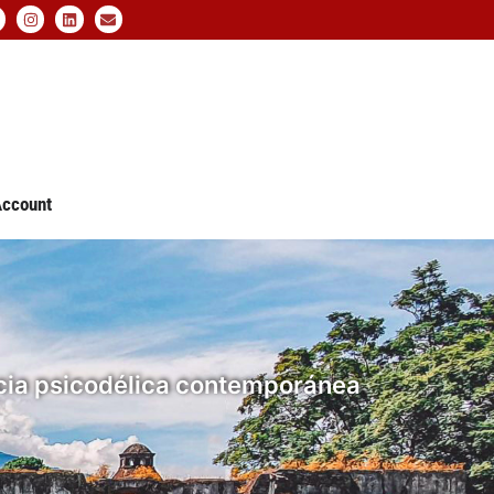
ccount
iencia psicodélica contemporánea