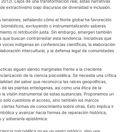
2012). Lejos de una transformación real, estas narrativas
e extractivismo bajo discursos de diversidad e inclusión.
s tensiones, señalando cómo el Norte global ha favorecido
 biomédicos, excluyendo o instrumentalizando saberes
imiento ni retribución justa. Sin embargo, emergen también
 que buscan contrarrestar esta tendencia. Iniciativas que
 voces indígenas en conferencias científicas, la elaboración
olaboración intercultural, y la defensa legal de comunidades
cticas siguen siendo marginales frente a la creciente
anciarización de la ciencia psicodélica. Se necesita una crítica
alidad del saber que reconozca las raíces geopolíticas,
s de las plantas enteógenas, así como una ética de la
e la visión instrumental de estas sustancias. Proponemos un
o solo cuestione el acceso, sino también los marcos
 ciertas formas de conocimiento sobre otras. Esto implica ir
simbólica y avanzar hacia formas de reparación histórica,
s y soberanía epistémica.
ciencia psicodélica no es un gesto retórico, sino una