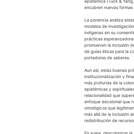
epistémica (Tuck & Yang, 
encubren nuevas formas d
La ponencia analiza esta
modelos de investigación
indígenas sin su consent
prácticas esperanzadoras
promueven la inclusión de
de guías éticas para la c
portadoras de saberes.
Aun así, estas buenas prá
institucionalización y fin
más profunda de la coloni
epistémicas y espirituale
relacionalidad que super
enfoque decolonial que n
ontológicos que legitiman
más allá de la inclusión 
redistribución de recurso
En suma, descolonizar la 