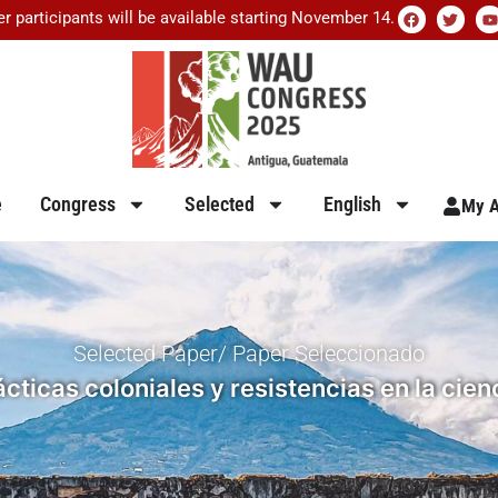
er participants will be available starting November 14.
e
Congress
Selected
English
My A
Selected Paper/ Paper Seleccionado
rácticas coloniales y resistencias en la c