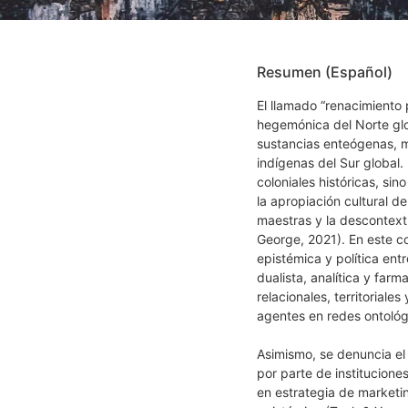
Resumen (Español)
El llamado “renacimiento
hegemónica del Norte glob
sustancias enteógenas, m
indígenas del Sur global.
coloniales históricas, sin
la apropiación cultural d
maestras y la descontextu
George, 2021). En este c
epistémica y política entr
dualista, analítica y far
relacionales, territoriale
agentes en redes ontológ
Asimismo, se denuncia el 
por parte de institucion
en estrategia de marketin