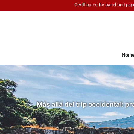
Certificates for panel and pap
Hom
Más allá del trip occidental: p