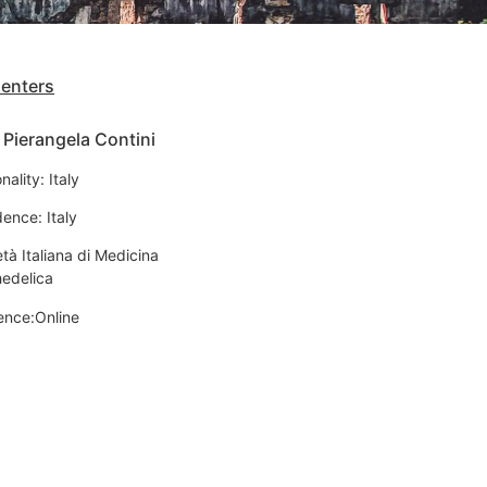
senters
 Pierangela Contini
nality: Italy
ence: Italy
tà Italiana di Medicina
hedelica
ence:Online