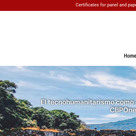
Certificates for panel and pap
Hom
El tecnohumanitarismo como d
CBPOne 