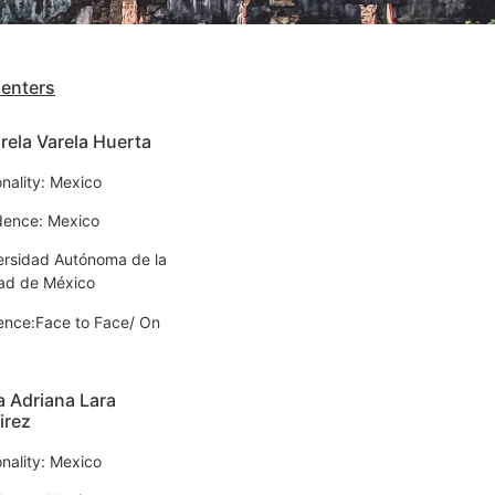
senters
ela Varela Huerta
onality: Mexico
dence: Mexico
ersidad Autónoma de la
ad de México
ence:Face to Face/ On
 Adriana Lara
irez
onality: Mexico