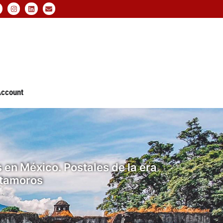
ccount
en México. Postales de la era
atamoros