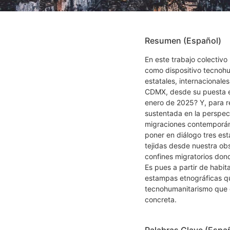
Resumen (Español)
En este trabajo colectiv
como dispositivo tecnohu
estatales, internacionale
CDMX, desde su puesta en
enero de 2025? Y, para r
sustentada en la perspect
migraciones contemporáne
poner en diálogo tres es
tejidas desde nuestra ob
confines migratorios do
Es pues a partir de habit
estampas etnográficas q
tecnohumanitarismo que o
concreta.
Palabras Clave (Espa