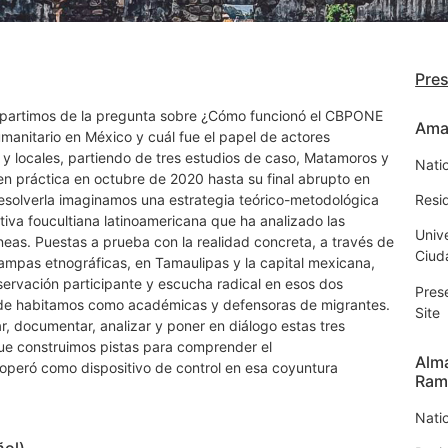
Pre
o partimos de la pregunta sobre ¿Cómo funcionó el CBPONE
Amar
manitario en México y cuál fue el papel de actores
s y locales, partiendo de tres estudios de caso, Matamoros y
Nati
 práctica en octubre de 2020 hasta su final abrupto en
esolverla imaginamos una estrategia teórico-metodológica
Resi
iva foucultiana latinoamericana que ha analizado las
Univ
as. Puestas a prueba con la realidad concreta, a través de
Ciud
tampas etnográficas, en Tamaulipas y la capital mexicana,
servación participante y escucha radical en esos dos
Pres
nde habitamos como académicas y defensoras de migrantes.
Site
ar, documentar, analizar y poner en diálogo estas tres
ue construimos pistas para comprender el
Alma
peró como dispositivo de control en esa coyuntura
Ram
Nati
ñol)