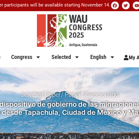
er participants will be available starting November 14.
e
Congress
Selected
English
My A
Selected Paper/ Paper Seleccionado
ispositivo de gobierno de las migraciones 
desde Tapachula, Ciudad de México y M