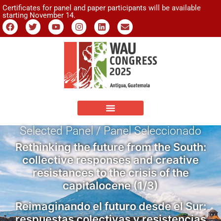
Certificates for panel and paper participants will be available
starting November 14.
Selected Panel / Panel Seleccionado
Rethinking the future from the South:
collective responses and creative
resistances to the crisis of the
capitalocene (1/3)
Reimaginando el futuro desde el Sur:
respuestas colectivas y resistencias